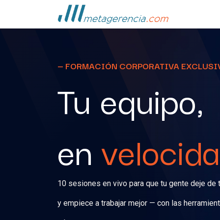
Ir al contenido
Inicio
Se
— FORMACIÓN CORPORATIVA EXCLUSI
Tu equipo,
en
velocid
10 sesiones en vivo para que tu gente deje de 
y empiece a trabajar mejor — con las herramien