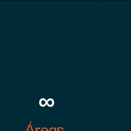
S
∞
Áreas