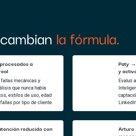
 cambian
la fórmula.
 procesados a
Paty →
real
y activ
fallas mecánicas y
Evaluó a
lisis que nunca había
Intelige
os, estilos de uso, edad
captació
fallas por tipo de cliente.
LinkedIn
tención reducido con
Arturo
menos 