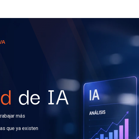
rvicios
MetaExpertos
Blog
Contáctanos
VA
ad
de IA
trabajar más
tas que ya existen