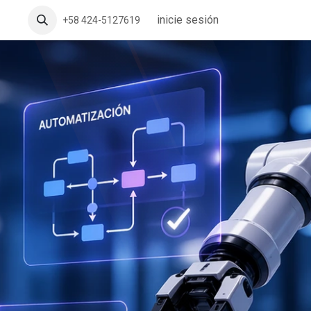
inicie sesión
+58 424-5127619